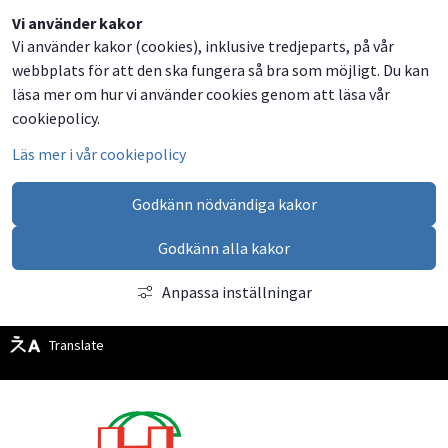
Dela
Dela
Dela
Dela
Vi använder kakor
Vi använder kakor (cookies), inklusive tredjeparts, på vår
på
på
på
via
webbplats för att den ska fungera så bra som möjligt. Du kan
Facebook
Twitter
LinkedIn
email
läsa mer om hur vi använder cookies genom att läsa vår
cookiepolicy.
Läs mer i vår cookiepolicy
Godkänn nödvändiga kakor
Godkänn alla kakor
Anpassa inställningar
Translate