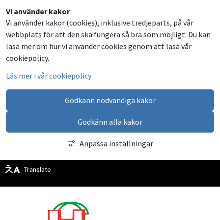
Dela
Dela
Dela
Dela
Vi använder kakor
Vi använder kakor (cookies), inklusive tredjeparts, på vår
på
på
på
via
webbplats för att den ska fungera så bra som möjligt. Du kan
Facebook
Twitter
LinkedIn
email
läsa mer om hur vi använder cookies genom att läsa vår
cookiepolicy.
Läs mer i vår cookiepolicy
Godkänn nödvändiga kakor
Godkänn alla kakor
Anpassa inställningar
Translate