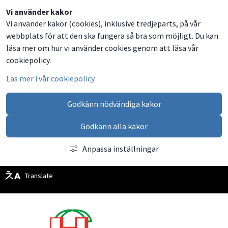
Dela
Dela
Dela
Dela
Vi använder kakor
Vi använder kakor (cookies), inklusive tredjeparts, på vår
på
på
på
via
webbplats för att den ska fungera så bra som möjligt. Du kan
Facebook
Twitter
LinkedIn
email
läsa mer om hur vi använder cookies genom att läsa vår
cookiepolicy.
Läs mer i vår cookiepolicy
Godkänn nödvändiga kakor
Godkänn alla kakor
Anpassa inställningar
Translate