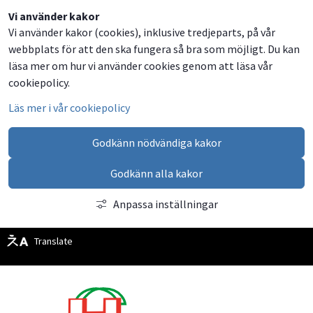
Dela
Dela
Dela
Dela
Vi använder kakor
Vi använder kakor (cookies), inklusive tredjeparts, på vår
på
på
på
via
webbplats för att den ska fungera så bra som möjligt. Du kan
Facebook
Twitter
LinkedIn
email
läsa mer om hur vi använder cookies genom att läsa vår
cookiepolicy.
Läs mer i vår cookiepolicy
Godkänn nödvändiga kakor
Godkänn alla kakor
Anpassa inställningar
Translate