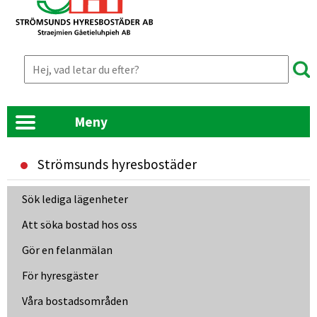
Meny
Strömsunds hyresbostäder
Länk till annan webbplats, öppnas i nyt
Sök lediga lägenheter
Att söka bostad hos oss
Gör en felanmälan
För hyresgäster
Våra bostadsområden