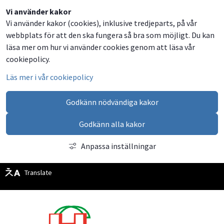
Dela
Dela
Dela
Dela
Vi använder kakor
Vi använder kakor (cookies), inklusive tredjeparts, på vår
på
på
på
via
webbplats för att den ska fungera så bra som möjligt. Du kan
Facebook
Twitter
LinkedIn
email
läsa mer om hur vi använder cookies genom att läsa vår
cookiepolicy.
Läs mer i vår cookiepolicy
Godkänn nödvändiga kakor
Godkänn alla kakor
Anpassa inställningar
Translate