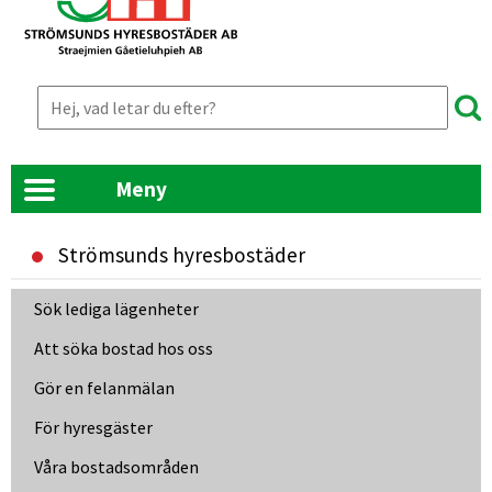
Meny
Strömsunds hyresbostäder
Länk till annan webbplats, öppnas i nyt
Sök lediga lägenheter
Att söka bostad hos oss
Gör en felanmälan
För hyresgäster
Våra bostadsområden