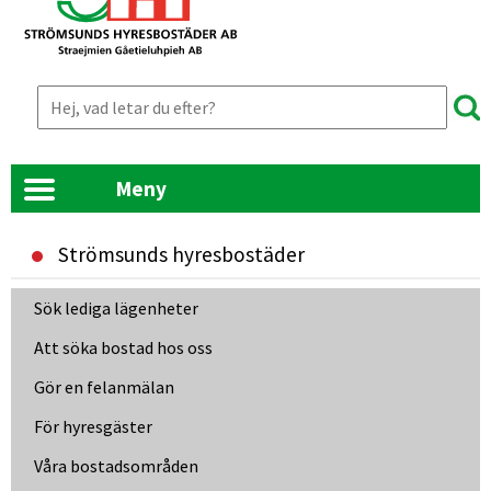
Meny
Strömsunds hyresbostäder
Länk till annan webbplats, öppnas i nyt
Sök lediga lägenheter
Att söka bostad hos oss
Gör en felanmälan
För hyresgäster
Våra bostadsområden