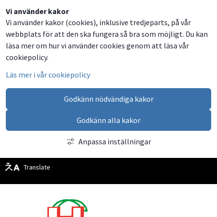
Dela
Dela
Dela
Dela
Vi använder kakor
Vi använder kakor (cookies), inklusive tredjeparts, på vår
på
på
på
via
webbplats för att den ska fungera så bra som möjligt. Du kan
Facebook
Twitter
LinkedIn
email
läsa mer om hur vi använder cookies genom att läsa vår
cookiepolicy.
Läs mer i vår cookiepolicy
Godkänn nödvändiga kakor
Godkänn alla kakor
Anpassa inställningar
Translate