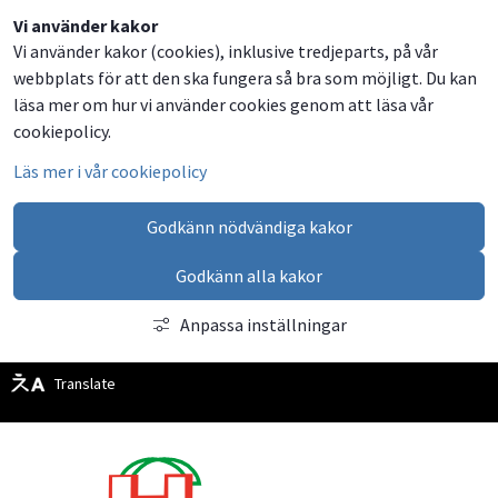
Dela
Dela
Dela
Dela
Vi använder kakor
Vi använder kakor (cookies), inklusive tredjeparts, på vår
på
på
på
via
webbplats för att den ska fungera så bra som möjligt. Du kan
Facebook
Twitter
LinkedIn
email
läsa mer om hur vi använder cookies genom att läsa vår
cookiepolicy.
Läs mer i vår cookiepolicy
Godkänn nödvändiga kakor
Godkänn alla kakor
Anpassa inställningar
Translate