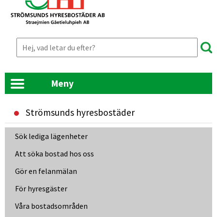
Meny
Strömsunds hyresbostäder
Länk till annan webbplats, öppnas i nyt
Sök lediga lägenheter
Att söka bostad hos oss
Gör en felanmälan
För hyresgäster
Våra bostadsområden