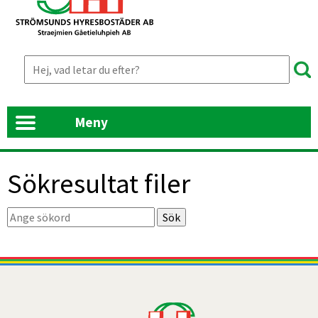
Meny
Sökresultat filer
Sök. Sökförslagen presenteras under sökrutan