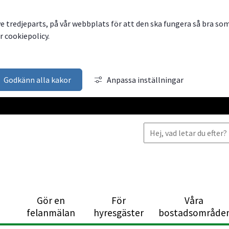
ve tredjeparts, på vår webbplats för att den ska fungera så bra so
 cookiepolicy.
Godkänn alla kakor
Anpassa inställningar
d
Gör en
För
Våra
ts, öppnas i nytt fönster.
felanmälan
hyresgäster
bostadsområde