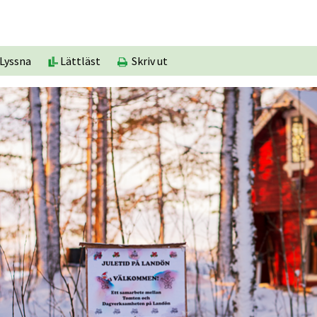
Lyssna
Lättläst
Skriv ut
lats, öppnas i nytt fönster.