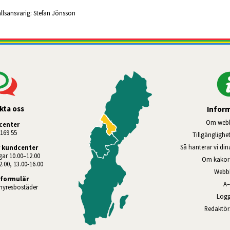
llsansvarig:
Stefan Jönsson
kta oss
Infor
Om webb
center
169 55
Tillgänglighe
Så hanterar vi di
 kundcenter
ar 10.00–12.00
Om kakor 
2.00, 13.00-16.00
Webb
formulär
A
hyresbostäder
Logg
Redaktö