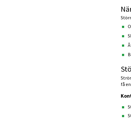
När
Störn
O
S
Å
B
Stö
Ström
få en
Kont
S
S