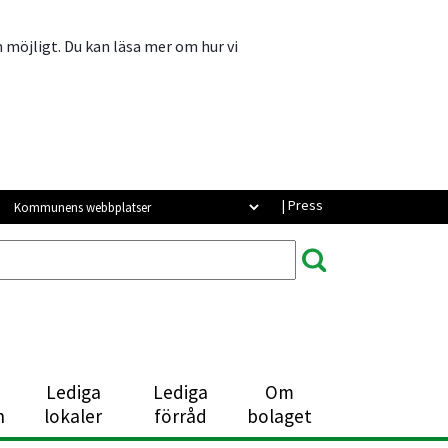
m möjligt. Du kan läsa mer om hur vi
Kommunens webbplatser
 | Press 
Lediga
Lediga
Om
n
lokaler
förråd
bolaget