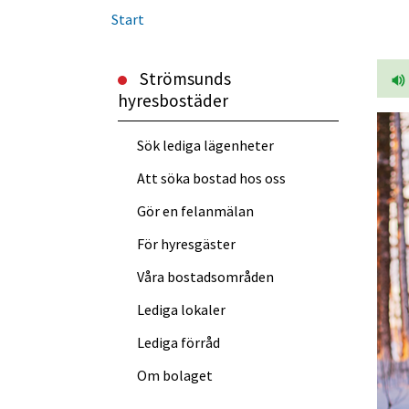
Start
Strömsunds
hyresbostäder
Länk till annan webbp
Sök lediga lägenheter
Att söka bostad hos oss
Gör en felanmälan
För hyresgäster
Våra bostadsområden
Lediga lokaler
Lediga förråd
Om bolaget