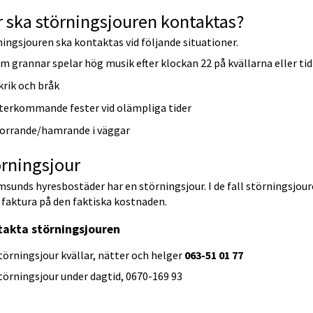
 ska störningsjouren kontaktas?
ingsjouren ska kontaktas vid följande situationer.
m grannar spelar hög musik efter klockan 22 på kvällarna eller t
krik och bråk
terkommande fester vid olämpliga tider
orrande/hamrande i väggar
rningsjour
sunds hyresbostäder har en störningsjour. I de fall störningsjou
 faktura på den faktiska kostnaden.
akta störningsjouren
törningsjour kvällar, nätter och helger 
063-51 01 77
törningsjour under dagtid, 0670-169 93