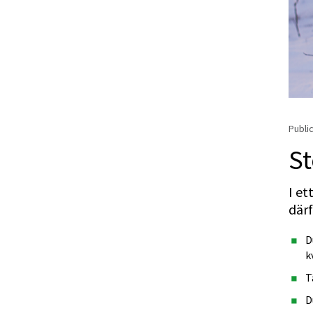
Public
St
I et
därf
D
k
T
D