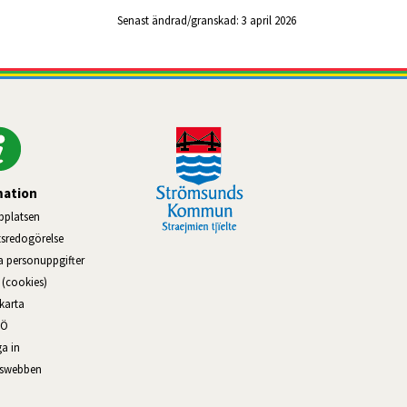
Senast ändrad/granskad: 
3 april 2026
mation
platsen
tsredogörelse
na personuppgifter
(cookies)
karta
–Ö
a in
Länk till annan webbplats, öppnas i nytt fönster.
rswebben