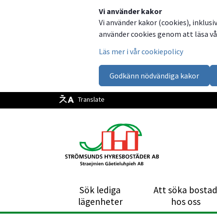
Dela
Dela
Dela
Dela
Vi använder kakor
Vi använder kakor (cookies), inklusi
på
på
på
via
använder cookies genom att läsa vår
Facebook
Twitter
LinkedIn
email
Läs mer i vår cookiepolicy
Godkänn nödvändiga kakor
Translate
Sök lediga
Att söka bosta
Länk till annan webbpla
lägenheter
hos oss